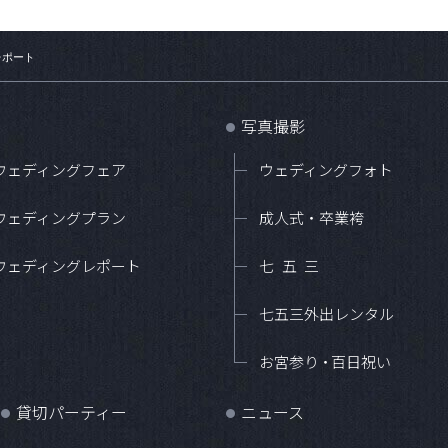
レポート
写真撮影
●
ウェディングフェア
ウェディングフォト
ウェディングプラン
成人式・卒業袴
ウェディングレポート
七五三
七五三外出レンタル
お宮参
り・
百日祝い
貸切パーティー
ニュース
●
●