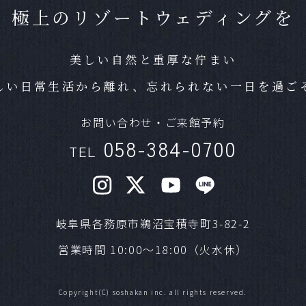
極上のリゾートウェディングを
Ａ
どの様なスタイルでも
のみやお食事のない結
美しい自然と重厚な佇まい
い。
しい日常生活から離れ
、
忘れられない一日を過ご
ペットの参加は可
Ｑ
お問い合わせ・ご来館予約
Ａ
可能です。条件によっ
058-384-0700
TEL
すが、お気軽にご相談
準備期間はどれほ
Ｑ
岐阜県各務原市鵜沼宝積寺町3-82-2
Ａ
結婚式までに最短であ
営業時間
10:00～18:00（火水休）
混み合うシーズン
Ｑ
Copyright(C) soshakan inc. all rights reserved.