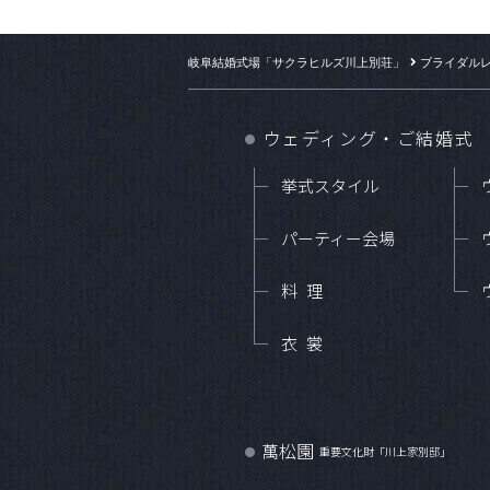
岐阜結婚式場「サクラヒルズ川上別荘」
ブライダル
ウェディング・ご結婚式
●
挙式スタイル
パーティー会場
料理
衣裳
萬松園
●
重要文化財「川上家別邸」