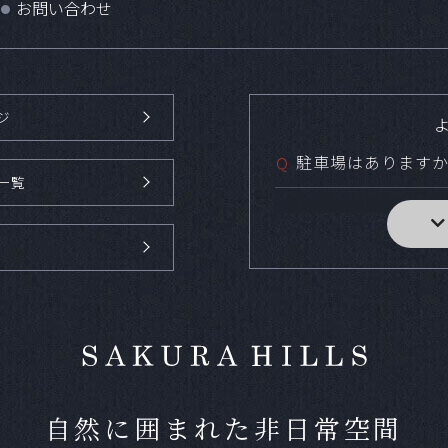
お問い合わせ
●
ジ
駐車場はあります
Ｑ
一覧
Ａ
無料の駐車場を参列者
ります。
送迎はありますか
Ｑ
Ａ
バス・タクシー・福祉
てご用意しております
自然に囲まれた非日常空間
小規模な食事会な
Ｑ