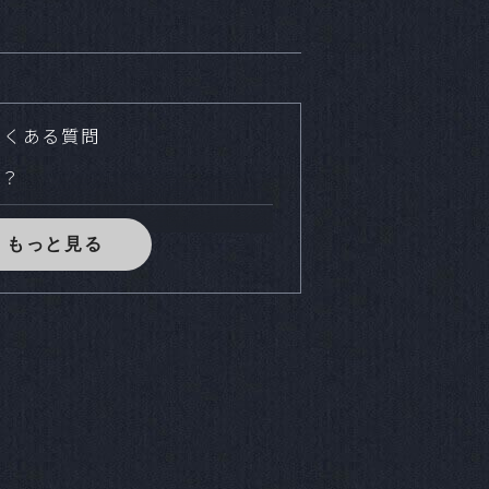
よくある質問
か？
様に対して十分な台数ご用意してお
？
車両など様々な用途と人数に合わせ
。
どは可能ですか？