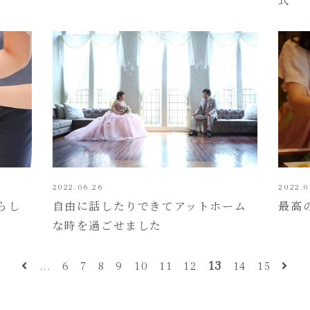
式
2022.06.26
2022.0
らし
自由に話したりできてアットホーム
最高
な時を過ごせました
13
...
6
7
8
9
10
11
12
14
15