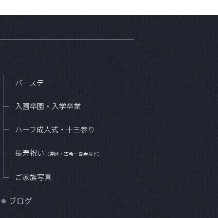
バースデー
入園卒園・入学卒業
ハーフ成人式・十三参り
長寿祝い
（還暦・古希・喜寿など）
ご家族写真
ブログ
●