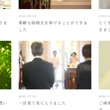
2022.09.04
2022.0
りま
素敵な結婚式を挙げることができま
とて
した
きま
2022.07.23
2022.0
思い
一目見て気に入りました
ご両