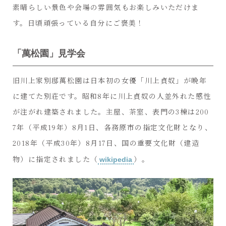
素晴らしい景色や会場の雰囲気もお楽しみいただけま
す。日頃頑張っている自分にご褒美！
「萬松園」見学会
旧川上家別邸萬松園は日本初の女優「川上貞奴」が晩年
に建てた別荘です。昭和8年に川上貞奴の人並外れた感性
が注がれ建築されました。主屋、茶室、表門の3棟は200
7年（平成19年）8月1日、各務原市の指定文化財となり、
2018年（平成30年）8月17日、国の重要文化財（建造
物）に指定されました（
wikipedia
）。