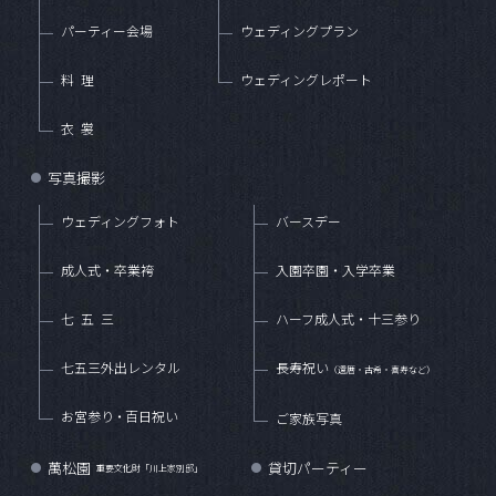
パーティー会場
ウェディングプラン
料理
ウェディングレポート
衣裳
写真撮影
●
ウェディングフォト
バースデー
成人式・卒業袴
入園卒園・入学卒業
七五三
ハーフ成人式・十三参り
七五三外出レンタル
長寿祝い
（還暦・古希・喜寿など）
お宮参
り・
百日祝い
ご家族写真
萬松園
貸切パーティー
●
●
重要文化財「川上家別邸」