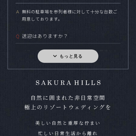
Ａ
無料の駐車場を参列者様に対して十分な台数ご
用意しております。
送迎はありますか？
Ｑ
Ａ
バス・タクシー・福祉車両など様々な用途と人
数に合わせてご用意しております。
小規模な食事会などは可能ですか？
Ｑ
Ａ
どの様なスタイルでも結婚式をご実施いただけ
自然に囲まれた非日常空間
ます。写真のみやお食事のない結婚式など、お
極上のリゾートウェディングを
気軽にお問合せください。
ペットの参加は可能ですか？
美しい自然と重厚な佇まい
Ｑ
忙しい日常生活から離れ