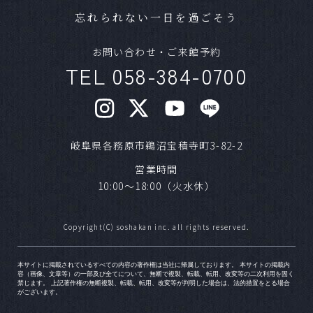
Ａ
可能です。条件によっては一部お断りする場合
忘れられない一日を過ごそう
がございますが、お気軽にご相談ください。
お問い合わせ・ご来館予約
準備期間はどれほどかかりますか？
Ｑ
TEL 058-384-0700
Ａ
結婚式までに最短であれば1ヶ月程度でも可能で
す。
岐阜県各務原市鵜沼宝積寺町3-82-2
混み合うシーズンはありますか？
Ｑ
営業時間
10:00～18:00（火水休）
Ａ
気候の良いシーズンや、日柄が良い日は人気で
す。1年以上前からご予約いただく方もいらっし
ゃいます。ご希望日が明確な場合はお早めにご
Copyright(C) soshakan inc. all rights reserved.
相談ください。
本サイトに掲載されているすべての内容の著作権は当社に帰属しております。 本サイトの掲載内
容（画像、文章等）の一部及び全てについて、無断で複製、転載、転用、改変等の二次利用を固く
ブライダルフェアはいつまでに予約すれば
Ｑ
禁じます。 上記著作権の無断複製、転載、転用、改変等が判明した場合は、法的措置をとる場合
がございます。
いいですか？