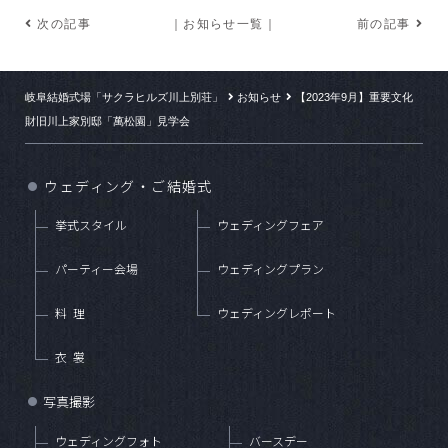
次の記事
｜お知らせ一覧｜
前の記事
岐阜結婚式場「サクラヒルズ川上別荘」
お知らせ
【2023年9月】重要文化
財旧川上家別邸「萬松園」見学会
ウェディング・ご結婚式
●
挙式スタイル
ウェディングフェア
パーティー会場
ウェディングプラン
料理
ウェディングレポート
衣裳
写真撮影
●
ウェディングフォト
バースデー