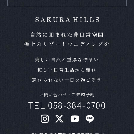
小規模な食事会などは可能ですか？
Ｑ
Ａ
どの様なスタイルでも結婚式をご実施いただけ
自然に囲まれた非日常空間
ます。写真のみやお食事のない結婚式など、お
極上のリゾートウェディングを
気軽にお問合せください。
ペットの参加は可能ですか？
美しい自然と重厚な佇まい
Ｑ
忙しい日常生活から離れ
Ａ
可能です。条件によっては一部お断りする場合
忘れられない一日を過ごそう
がございますが、お気軽にご相談ください。
お問い合わせ・ご来館予約
準備期間はどれほどかかりますか？
Ｑ
TEL 058-384-0700
Ａ
結婚式までに最短であれば1ヶ月程度でも可能で
す。